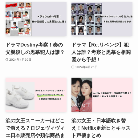
ドラマDestiny考察！奏の
ドラマ【Re:リベンジ】犯
父親殺しの黒幕犯人は誰？
人は誰？考察と黒幕を相関
図から予想！
2024年4月29日
2024年4月26日
涙の女王スニーカーはどこ
涙の女王・日本語吹き替
で買える？ロジェヴィヴィ
え！Netflix更新日とキャス
エ日本販売店や類似商品ま
ト声優まとめ