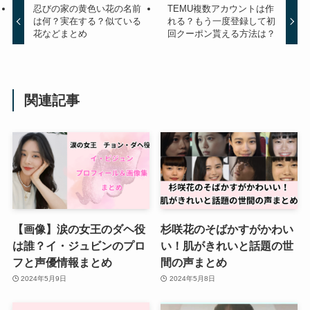
忍びの家の黄色い花の名前
TEMU複数アカウントは作
は何？実在する？似ている
れる？もう一度登録して初
花などまとめ
回クーポン貰える方法は？
関連記事
【画像】涙の女王のダヘ役
杉咲花のそばかすがかわい
は誰？イ・ジュビンのプロ
い！肌がきれいと話題の世
フと声優情報まとめ
間の声まとめ
2024年5月9日
2024年5月8日