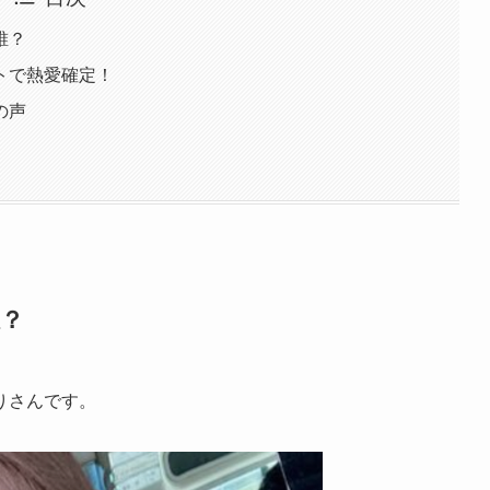
誰？
トで熱愛確定！
の声
？
りさんです。