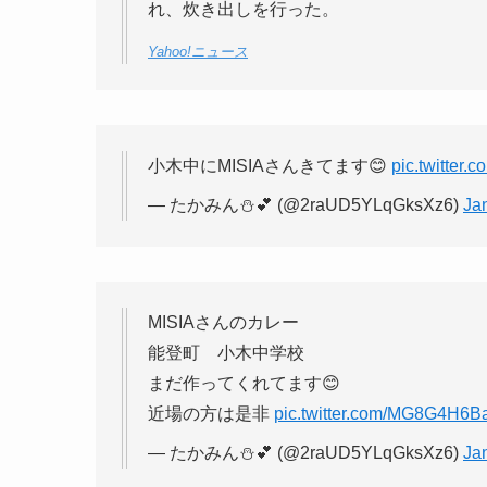
れ、炊き出しを行った。
Yahoo!ニュース
小木中にMISIAさんきてます😊
pic.twitter
— たかみん⛄️💕 (@2raUD5YLqGksXz6)
Ja
MISIAさんのカレー
能登町 小木中学校
まだ作ってくれてます😊
近場の方は是非
pic.twitter.com/MG8G4H6B
— たかみん⛄️💕 (@2raUD5YLqGksXz6)
Ja