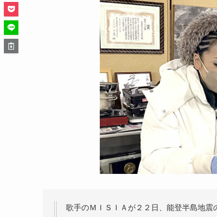
歌手のＭＩＳＩＡが２２日、能登半島地震