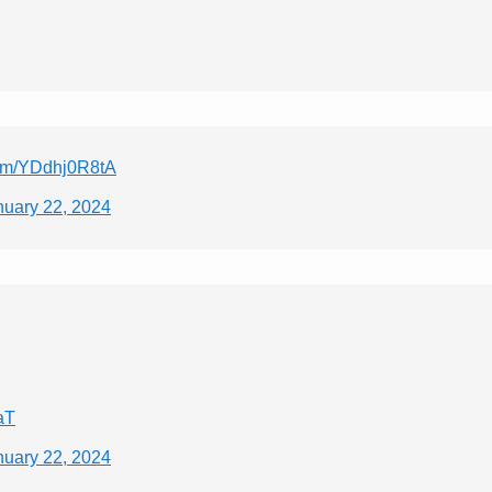
.com/YDdhj0R8tA
nuary 22, 2024
aT
nuary 22, 2024