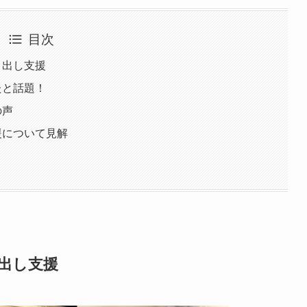
目次
き出し支援
たと話題！
の声
援について見解
き出し支援