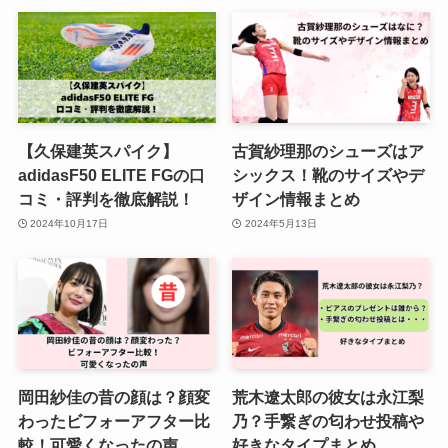
【久保建英スパイク】
古賀紗理那のシューズはア
adidasF50 ELITE FGの口
シックス！靴のサイズやデ
コミ・評判を徹底解説！
ザイン情報まとめ
2024年10月17日
2024年5月13日
岡田紗佳の昔の顔は？顔変
荒木遼太郎の彼女は永江梨
わったビフォーアフター比
乃？手繋ぎの匂わせ投稿や
較！可愛くなったの声
好きなタイプまとめ